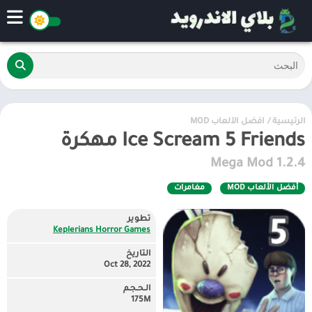
الرئيسية
/
أفضل الألعاب MOD
Ice Scream 5 Friends مهكرة
1.2.4 Mega Mod
أفضل الألعاب MOD
مغامرات
تطوير
Keplerians Horror Games
التاريخ
Oct 28, 2022
الـحـجـم
175M