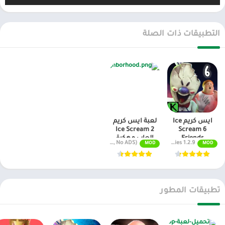
للشخصيتين التواصل مع بعضهما البعض من خلال الهاتف.
ذات صلة
:
تحميل لعبة Ice Scream 4 مهكرة الاصدار الرابع
التطبيقات ذات الصلة
Ice Scream 5 Friends هو الإصدار الخامس من هذه اللعبة الشهيرة من
ألعاب الرعب بمنظور ذاتي. حيث ستجد نفسك مجددا رفقة بطلك مايك
وأصدقائه الذين يواجهون الأخطار بمعمل ضخم لصناعة المثلجات.
والهدف هو أن تجمع مجددا كل هؤلاء الأبطال وتحاولو الفرار من الشرير
الذي يراقب كل تحركاتكم.
وتأتيك لعبة Ice Scream 5 Friends بنفس الرسومات الثلاثية الأبعاد
آيس كريم Ice
لعبة ايس كريم
المعتادة على هذه السلسة من خلال منظور ذاتي. حيث سيكون بإمكانك أن
Ice Scream 2
Scream 6
Friends
العاب مهكرة
تنقر على عصا التحكم الإفتراضية لتحريك من حول مشاهد اللعبة وفي أي
v2.0.1 (Unlocked Hints, No ADS)
1.2.9 Unlimited Ammo/Traps, Dumb Enemies
MOD
MOD
اتجاه ترغب به، بينما يمكنك النقر على أزرار الحركية للقيام بأية حركة ترغب
بها. ويبقى من المهم جدا في هذه اللعبة أن تتعامل مع كل العناصر التي
وذلك فقط بالنقر على أي عنصر منها.
تطبيقات المطور
وعبر مختلف أطوار لعبة Ice Scream 5 Friends، سيكون بإمكانك التغيير
بين بطليك Mike وJ. وسيكون بإمكانك في أية لحظات من لحظات هذه
اللعبة أن تستعمل مهارات أبطالك كما تود. لكن الشرير Rod الذي يلعب