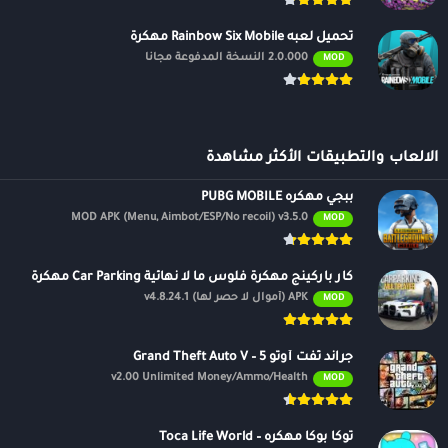
تحميل لعبه Rainbow Six Mobile مهكرة
2.0.000 النسخة المدفوعة مجانًا
MOD
الالعاب والتطبيقات الأكثر مشاهدة
ببجي مهكره PUBG MOBILE
MOD APK (Menu, Aimbot/ESP/No recoil) v3.5.0
MOD
كار باركينج مهكرة فلوس ما لا نهائية Car Parking مهكرة
APK (أموال لا حصر لها) v4.8.24.1
MOD
جراند ثفت أوتو 5 – Grand Theft Auto V
v2.00 Unlimited Money/Ammo/Health
MOD
توكا بوكا مهكره – Toca Life World