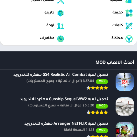
تعليمية
تقمص الادوار
خفيفة
كازينو
كلمات
لوحة
محاكاة
مغامرات
أحدث الالعاب MOD
تحميل لعبه GS4 Realistic Air Combat مهكره للاندرويد
3.57.04 (أموال لا نهائية + جميع المستويات)
MOD
تحميل لعبه Gunship Sequel WW2 مهكره للاندرويد
5.5.20 (أموال لا نهائية + جميع المستويات)
MOD
تحميل لعبه Arranger NETFLIX مهكره للاندرويد
1.1.15 النسخة كاملة
MOD