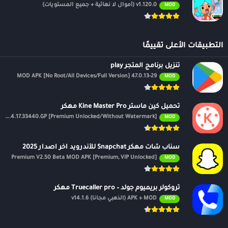
v1.120.0 (أموال لا نهائية + جميع المستويات)
MOD
التطبيقات الأعلى تقييمًا
تنزيل برنامج المتجر play
47.0.13-29 MOD APK [No Root/All Devices/Full Version]
MOD
تحميل كين ماستر Kine Master Pro مهكر
APK v7.4.17.33440.GP [Premium Unlocked/Without Watermark]
MOD
سناب شات مهكر Snapchat للأندرويد اخر اصدار 2025
Premium V2.50 Beta MOD APK [Premium, VIP Unlocked]
MOD
تروكولر بريميوم جولد – Truecaller pro مهكر
APK + MOD (الذهبي مجانًا) v14.1.6
MOD