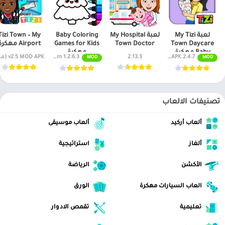
لعبة My Tizi
لعبة My Hospital
Baby Coloring
Tizi Town – My
Town Daycare
Town Doctor
Games for Kids
Airport مهكرة
Baby مهكرة
مهكرة
MOD APK 2.4.7 فتح المستويات
2.13.3
1.2.6.3 Premium
 MOD APK
MOD
MOD
تصنيفات الالعاب
ألعاب أركيد
ألعاب موسيقى
ألغاز
استراتيجية
الأكشن
الرياضة
العاب السيارات مهكرة
الورق
تعليمية
تقمص الادوار