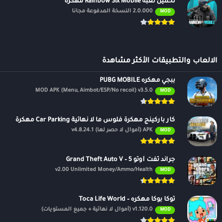
تحميل لعبه Rainbow Six Mobile مهكرة
2.0.000 النسخة المدفوعة مجانًا
MOD
الالعاب والتطبيقات الأكثر مشاهدة
ببجي مهكره PUBG MOBILE
MOD APK (Menu, Aimbot/ESP/No recoil) v3.5.0
MOD
كار باركينج مهكرة فلوس ما لا نهائية Car Parking مهكرة
APK (أموال لا حصر لها) v4.8.24.1
MOD
جراند ثفت أوتو 5 – Grand Theft Auto V
v2.00 Unlimited Money/Ammo/Health
MOD
توكا بوكا مهكره – Toca Life World
v1.120.0 (أموال لا نهائية + جميع المستويات)
MOD