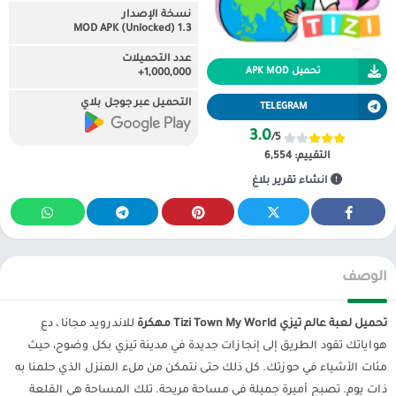
نسخة الإصدار
1.3 MOD APK (Unlocked)
عدد التحميلات
تحميل APK MOD
1,000,000+
التحميل عبر جوجل بلاي
TELEGRAM
3.0
/5
التقييم:
6,554
انشاء تقرير بلاغ
الوصف
تحميل لعبة عالم تيزي Tizi Town My World مهكرة
للاندرويد مجانا ، دع
هواياتك تقود الطريق إلى إنجازات جديدة في مدينة تيزي بكل وضوح، حيث
مئات الأشياء في حوزتك. كل ذلك حتى نتمكن من ملء المنزل الذي حلمنا به
ذات يوم. تصبح أميرة جميلة في مساحة مريحة. تلك المساحة هي القلعة