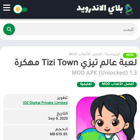
الرئيسية
/
أفضل الألعاب MOD
MOD
لعبة عالم تيزي Tizi Town مهكرة
1.3 MOD APK (Unlocked)
أفضل الألعاب MOD
تعليمية
تطوير
IDZ Digital Private Limited
التاريخ
Sep 9, 2023
الـحـجـم
619.95 MB