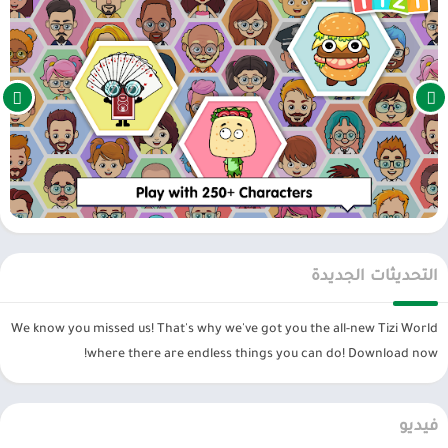
وظيفة. مهمتك هي مراقبة المواقع المناسبة. ثم ضع كل ما تريد فيه. رتبها
بشكل صحيح حتى لا يصبح كل شيء فوضويًا. هناك العديد من الأماكن التي
يمكنك تزيينها بكل ما يخطر ببالك. قم بالتجديد في كل مكان وافتح المزيد
من الأشياء القيمة. سوف تصبح خبيرًا عند احتلال مئات المناطق المختلفة.
احصل على لقب المصمم الواعد.
طن من الكائنات
بالطبع، لتزيين الغرفة، من الضروري امتلاك أكبر عدد ممكن من الأشياء. لذا
فإن مدينة تيزي لم تخيب ظنك عندما أحضرت الكثير من الأشياء إلى هنا.
يمكنك اختيار ما تريد استخدامه. أيضا، يمكننا تحديد أسلوب التصميم
الخاص بهم. من السهل دمج القوام الموجود في تلك الكائنات. الألوان هي
التحديثات الجديدة
أيضًا عامل يجب عليك اختياره بعناية. وبطبيعة الحال، يمكننا أن نحاول أولا
لمعرفة ما إذا كان منطقيا. قم بالتغيير حتى تصبح المساحة بأكملها كما
We know you missed us! That's why we've got you the all-new Tizi World
تريد. فكر جيدًا واحصل على أفضل النتائج الممكنة. المنزل جميل، وروح
where there are endless things you can do! Download now!
الشخص الذي خلقه جميلة أيضًا.
المس واستكشف
فيديو