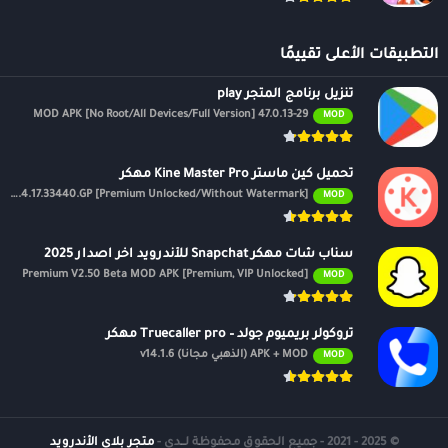
التطبيقات الأعلى تقييمًا
تنزيل برنامج المتجر play
47.0.13-29 MOD APK [No Root/All Devices/Full Version]
MOD
تحميل كين ماستر Kine Master Pro مهكر
APK v7.4.17.33440.GP [Premium Unlocked/Without Watermark]
MOD
سناب شات مهكر Snapchat للأندرويد اخر اصدار 2025
Premium V2.50 Beta MOD APK [Premium, VIP Unlocked]
MOD
تروكولر بريميوم جولد – Truecaller pro مهكر
APK + MOD (الذهبي مجانًا) v14.1.6
MOD
© 2025 - 2021 - جميع الحقوق محفوظة لــدى -
متجر بلاي الأندرويد