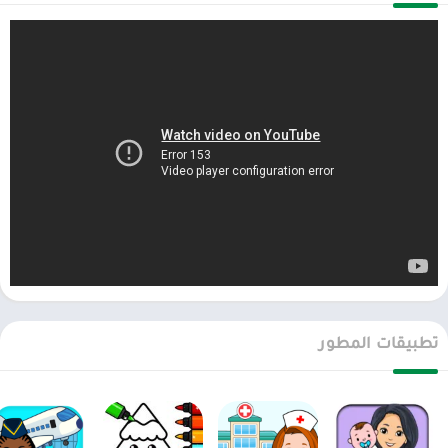
بالإضافة إلى التصميم، يمكننا أيضًا التفاعل مع الأشياء الخاصة بنا. على
سبيل المثال، إذا لمست باب الخزانة، فسيتم فتحه تلقائيًا. اضغط على
الوسائد لتحريكها. اضغط على أدوات الحمام وانظر ماذا يفعلون. كلها
مصممة لتكون قابلة للاستخدام بالكامل. انظر كيف تتفاعل عند لمسها.
لاكتشاف المزيد من الأشياء المثيرة، نحتاج إلى فتحها. من المستحيل
معرفة كيفية استخدام هذه الأشياء حتى تقوم بتوصيلها بيديك. ستكون
هذه مهمات تفاعلية مثيرة ستحصل عليها. عالم مدينة تيزي ليس مملاً كما
تظن.
سيقوم المطور بتحديث الجزء الداخلي للمنزل بانتظام. أنشئ أنماطًا جديدة
يمكنك تجربتها ومزجها ومطابقتها. سيكون هناك العديد من المساحات
الأخرى في المنزل مفتوحة. ثم ستبدأ مهمتك الجديدة مرة أخرى. يمكنك أن
تجعل الناس يتعجبون مما تفعله. توفر لنا الأحداث أيضًا طريقة لعب أحدث.
انتقل إلى موقع مدينة تيزي الآن، للتأكد من دقة هذه المعلومات.
تطبيقات المطور