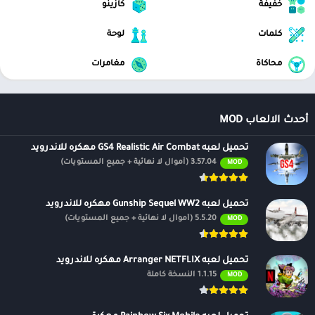
خفيفة
كازينو
كلمات
لوحة
محاكاة
مغامرات
أحدث الالعاب MOD
تحميل لعبه GS4 Realistic Air Combat مهكره للاندرويد
3.57.04 (أموال لا نهائية + جميع المستويات)
MOD
تحميل لعبه Gunship Sequel WW2 مهكره للاندرويد
5.5.20 (أموال لا نهائية + جميع المستويات)
MOD
تحميل لعبه Arranger NETFLIX مهكره للاندرويد
1.1.15 النسخة كاملة
MOD