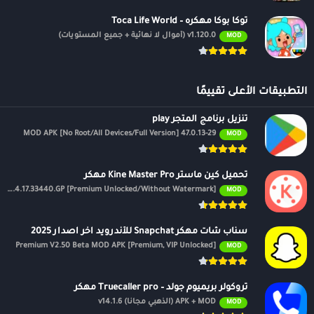
توكا بوكا مهكره – Toca Life World
v1.120.0 (أموال لا نهائية + جميع المستويات)
MOD
التطبيقات الأعلى تقييمًا
تنزيل برنامج المتجر play
47.0.13-29 MOD APK [No Root/All Devices/Full Version]
MOD
تحميل كين ماستر Kine Master Pro مهكر
APK v7.4.17.33440.GP [Premium Unlocked/Without Watermark]
MOD
سناب شات مهكر Snapchat للأندرويد اخر اصدار 2025
Premium V2.50 Beta MOD APK [Premium, VIP Unlocked]
MOD
تروكولر بريميوم جولد – Truecaller pro مهكر
APK + MOD (الذهبي مجانًا) v14.1.6
MOD