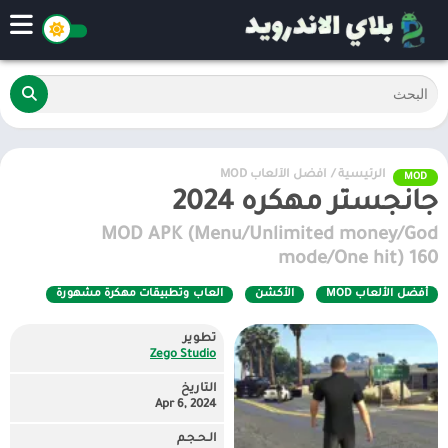
الرئيسية
/
أفضل الألعاب MOD
MOD
جانجستر مهكره 2024
MOD APK (Menu/Unlimited money/God
mode/One hit) 160
أفضل الألعاب MOD
الأكشن
العاب وتطبيقات مهكرة مشهورة
تطوير
Zego Studio
التاريخ
Apr 6, 2024
الـحـجـم