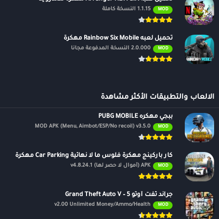
1.1.15 النسخة كاملة
MOD
تحميل لعبه Rainbow Six Mobile مهكرة
2.0.000 النسخة المدفوعة مجانًا
MOD
الالعاب والتطبيقات الأكثر مشاهدة
ببجي مهكره PUBG MOBILE
MOD APK (Menu, Aimbot/ESP/No recoil) v3.5.0
MOD
كار باركينج مهكرة فلوس ما لا نهائية Car Parking مهكرة
APK (أموال لا حصر لها) v4.8.24.1
MOD
جراند ثفت أوتو 5 – Grand Theft Auto V
v2.00 Unlimited Money/Ammo/Health
MOD