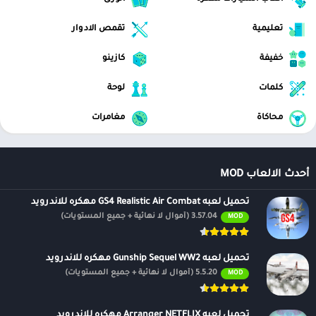
تعليمية
تقمص الادوار
خفيفة
كازينو
كلمات
لوحة
محاكاة
مغامرات
أحدث الالعاب MOD
تحميل لعبه GS4 Realistic Air Combat مهكره للاندرويد
3.57.04 (أموال لا نهائية + جميع المستويات)
MOD
تحميل لعبه Gunship Sequel WW2 مهكره للاندرويد
5.5.20 (أموال لا نهائية + جميع المستويات)
MOD
تحميل لعبه Arranger NETFLIX مهكره للاندرويد