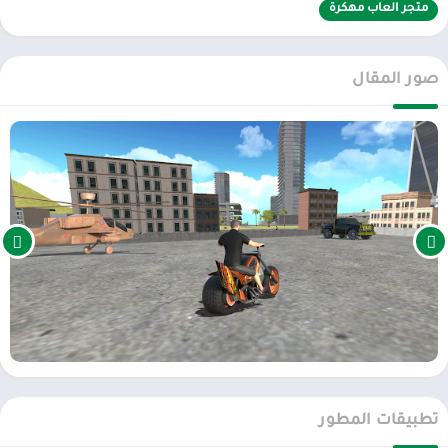
متجر العاب مهكرة
حروب التطهير لكسب الفوائد في المدينة. سيكون الأمر صعبًا من خلال
مزيج من معارك الحركة والمعارك بالأسلحة النارية. لذلك عليك أن تهزم كل
منظمة مافيا وتصبح سيد هذه المدينة. وسوف تستخدم أسلحة قوية
صور المقال
لإسقاط أي مجرمين يعارضون. فقط عندما تصبح رئيسًا للمدينة، يمكنك
التحكم في جميع الأنشطة هنا. اربح المعارك النارية بين منظمات
العصابات وكن قائد المدينة.
الان عبر موقعنا PlaYalandroiD متجر بلاي ، android store يمكنكم تحميل
العاب مهكرة ، تطبيقات اندرويد بريميوم ، مجاناً يتم مراجعة الألعاب
والبرامج وتحديثات مستمرة اول بأول على، متجر العاب مهكرة.
تطبيقات المطور