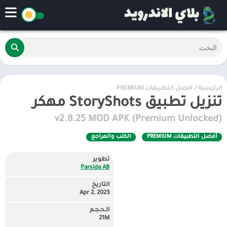
الرئيسية
/
أفضل التطبيقات PREMIUM
تنزيل تطبيق StoryShots مهكر
v2.8.25 MOD APK (Premium Unlocked)
أفضل التطبيقات PREMIUM
الكتب والمراجع
تطوير
Parsida AB
التاريخ
Apr 2, 2023
الـحـجـم
21M