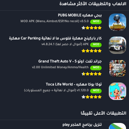
الالعاب والتطبيقات الأكثر مشاهدة
ببجي مهكره PUBG MOBILE
MOD APK (Menu, Aimbot/ESP/No recoil) v3.5.0
MOD
كار باركينج مهكرة فلوس ما لا نهائية Car Parking مهكرة
APK (أموال لا حصر لها) v4.8.24.1
MOD
جراند ثفت أوتو 5 – Grand Theft Auto V
v2.00 Unlimited Money/Ammo/Health
MOD
توكا بوكا مهكره – Toca Life World
v1.120.0 (أموال لا نهائية + جميع المستويات)
MOD
التطبيقات الأعلى تقييمًا
تنزيل برنامج المتجر play