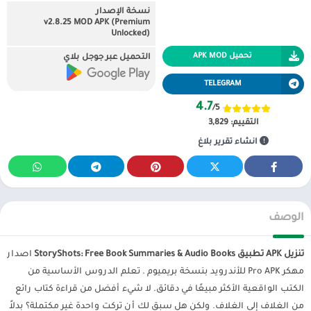
نسخة الإصدار
v2.8.25 MOD APK (Premium
Unlocked)
تحميل APK MOD
التحميل عبر جوجل بلاي
TELEGRAM
4.7
/5
التقييم:
3,829
انشاء تقرير بلاغ
الوصف
تنزيل APK تطبيق StoryShots: Free Book Summaries & Audio Books
اصدار
مهكر Pro APK للأندرويد بنسخة بريميوم . تعلم الدروس الأساسية من
الكتب الواقعية الأكثر مبيعًا في دقائق. لا شيء أفضل من قراءة كتاب رائع
من الغلاف إلى الغلاف. ولكن هل سبق لك أن تركت واحدة غير مكتملة؟ بدلاً