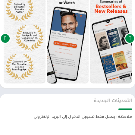
يوجد هنا في متجر بلاي الاندرويد أفضل تطبيقات اندرويد مهكرة على
الاطلاق يمكنك تنزيل APK مباشرة . البرامج تأتي بنسخة Pro معدلة بنسخة
بريميوم
Premium
أو برو مفتوح كليا وبأخر اصدار .
التحديثات الجديدة
ملاحظة : يعمل فقط تسجيل الدخول إلى البريد الإلكتروني