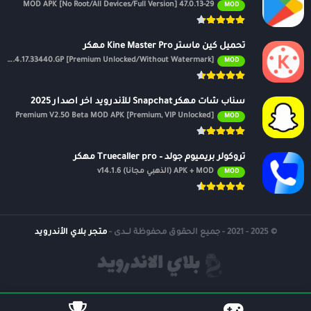
47.0.13-29 MOD APK [No Root/All Devices/Full Version]
MOD
تحميل كين ماستر Kine Master Pro مهكر
APK v7.4.17.33440.GP [Premium Unlocked/Without Watermark]
MOD
سناب شات مهكر Snapchat للأندرويد اخر اصدار 2025
Premium V2.50 Beta MOD APK [Premium, VIP Unlocked]
MOD
تروكولر بريميوم جولد – Truecaller pro مهكر
APK + MOD (الذهبي مجانًا) v14.1.6
MOD
© 2025 - 2021 - جميع الحقوق محفوظة لــدى -
متجر بلاي الأندرويد