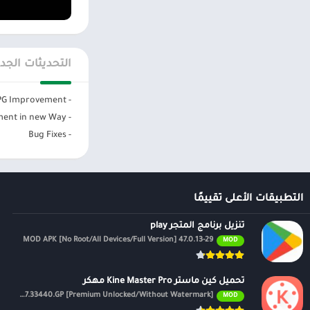
– وظائف الفرز (مع الافتراضي A-Z ، Z-A 
– معلومات الأفلام
التحديثات الجد
– يتم دعم جميع برا
– واجهة مستخدم ر
- EPG Improvement
- Series Recent watch implement in new Way
– سهل الاستخدام
- Bug Fixes
– صغير الحجم.
– سريع وموثوق وق
التطبيقات الأعلى تقييمًا
تحذير
تنزيل برنامج المتجر play
– دعم جهاز android أعلى من 4.4 Kitkat فقط ، أي ابدأ في دعم lollipop
47.0.13-29 MOD APK [No Root/All Devices/Full Version]
MOD
تحميل كين ماستر Kine Master Pro مهكر
تنصل:
APK v7.4.17.33440.GP [Premium Unlocked/Without Watermark]
MOD