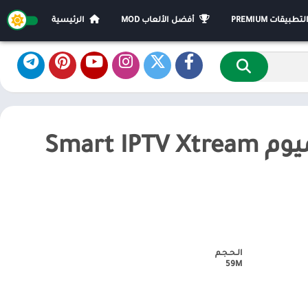
يقات PREMIUM
أفضل الألعاب MOD
الرئيسية
تنزيل سمارت تي في بريميوم Smart IPTV Xtream
الـحـجـم
59M