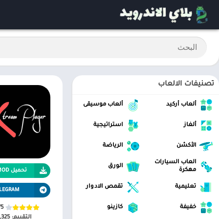
تصنيفات الالعاب
ألعاب أركيد
ألعاب موسيقى
ألغاز
استراتيجية
الأكشن
الرياضة
العاب السيارات
الورق
مهكرة
تحميل APK MOD
تعليمية
تقمص الادوار
LEGRAM
خفيفة
كازينو
/5
التقييم:
,325