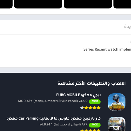
، أعلى مضاف ، آخر تعديل)
 والتقييم وغيرها من المعلومات.
يدة
مج الترميز القياسية والتنسيق.
ائعة وجذابة.
.
وي.
الالعاب والتطبيقات الأكثر مشاهدة
ببجي مهكره PUBG MOBILE
MOD APK (Menu, Aimbot/ESP/No recoil) v3.5.0
MOD
كار باركينج مهكرة فلوس ما لا نهائية Car Parking مهكرة
APK (أموال لا حصر لها) v4.8.24.1
MOD