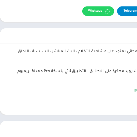
Whatsapp
Telegram
تعددة مجاني يعتمد على مشاهدة الأفلام ، البث المباشر ، السلسلة ، اللحاق
تنزيل تطبيق smart iptv xtream player : ستجد هنا في متجر التطبيقات المهكرة أفضل تطبيقات اندرويد مهكرة على الاطلاق . التطبيق تأتي بنسخة Pro معدلة بريميوم