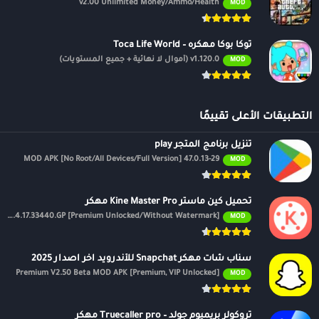
v2.00 Unlimited Money/Ammo/Health
MOD
توكا بوكا مهكره – Toca Life World
v1.120.0 (أموال لا نهائية + جميع المستويات)
MOD
التطبيقات الأعلى تقييمًا
تنزيل برنامج المتجر play
47.0.13-29 MOD APK [No Root/All Devices/Full Version]
MOD
تحميل كين ماستر Kine Master Pro مهكر
APK v7.4.17.33440.GP [Premium Unlocked/Without Watermark]
MOD
سناب شات مهكر Snapchat للأندرويد اخر اصدار 2025
Premium V2.50 Beta MOD APK [Premium, VIP Unlocked]
MOD
تروكولر بريميوم جولد – Truecaller pro مهكر