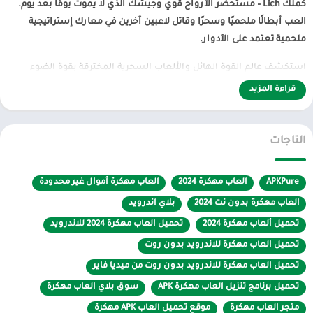
كملك Lich – مستحضر الأرواح قوي وجيشك الذي لا يموت يومًا بعد يوم.
العب أبطالًا ملحميًا وسحرًا وقاتل لاعبين آخرين في معارك إستراتيجية
ملحمية تعتمد على الأدوار.
استكشف عالم القوة الهائل والألعاب السحرية المخترقة بقوة الضوء
والظلام. قابل الأبطال الأسطوريين وخوض معارك آر بي جي الملحمية مع
قراءة المزيد
أعداء مرعبين. اتبع قصة مستحضر الأرواح وأكمل سعيه. ادخل إلى الظلام
وقابل القوة والمخلوقات السحرية ، التي لن تتوقف عند أي شيء للحصول
على ما أتت من أجله.
التاجات
APKPure
العاب مهكرة 2024
عالم خيالي مليء بالأبطال والسحر
العاب مهكرة أموال غير محدودة
Necropolis: قصة Lich تجلب لك مبارزات PVP النهائية. كوِّن المجموعة
العاب مهكرة بدون نت 2024
بلاي اندرويد
الرائدة من الأبطال الأسطوريين ، واعمل على تكتيكات فريقك وتحدي
تحميل ألعاب مهكرة 2024
تحميل العاب مهكرة 2024 للاندرويد
لاعبين آخرين في حلبة إستراتيجية لاعب ضد لاعب يوميًا. قاتل في طريقك إلى
تحميل العاب مهكرة للاندرويد بدون روت
القمة للفوز بالمجد والمكافآت الملحمية!
تحميل العاب مهكرة للاندرويد بدون روت من ميديا فاير
أوضاع لعبة متعددة
تحميل برنامج تنزيل العاب مهكرة APK
سوق بلاي العاب مهكرة
قم ببناء وترقية إمبراطوريتك المظلمة. تسلق Dark Tower لتحديات
مستمرة ، وأكمل المهام وحارب أعدائك في الساحة السحرية ، واستكشف
متجر العاب مهكرة
موقع تحميل العاب APK مهكرة