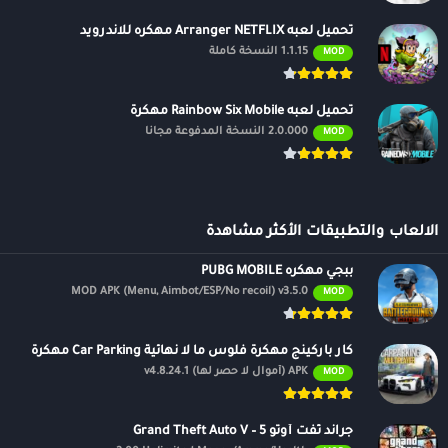
تحميل لعبه Arranger NETFLIX مهكره للاندرويد
1.1.15 النسخة كاملة
MOD
تحميل لعبه Rainbow Six Mobile مهكرة
2.0.000 النسخة المدفوعة مجانًا
MOD
الالعاب والتطبيقات الأكثر مشاهدة
ببجي مهكره PUBG MOBILE
MOD APK (Menu, Aimbot/ESP/No recoil) v3.5.0
MOD
كار باركينج مهكرة فلوس ما لا نهائية Car Parking مهكرة
APK (أموال لا حصر لها) v4.8.24.1
MOD
جراند ثفت أوتو 5 – Grand Theft Auto V