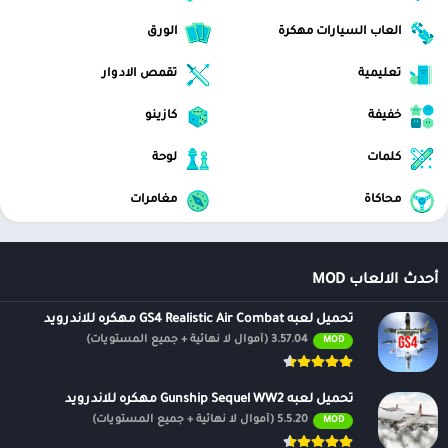
العاب السيارات مهكرة
الورق
تعليمية
تقمص الادوار
خفيفة
كازينو
كلمات
لوحة
محاكاة
مغامرات
أحدث الالعاب MOD
تحميل لعبه GS4 Realistic Air Combat مهكره للاندرويد
3.57.04 (أموال لا نهائية + جميع المستويات)
MOD
تحميل لعبه Gunship Sequel WW2 مهكره للاندرويد
5.5.20 (أموال لا نهائية + جميع المستويات)
MOD