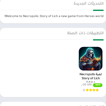
التحديثات الجديدة
والبرامج وتحديثات مستمرة اول بأول على، متجر العاب مهكرة.
Welcome to Necropolis: Story of Lich a new game from Heroes world!
التطبيقات ذات الصلة
لعبة Necropolis
Story of Lich
مهكرة
v1.1.0 MOD APK (أموال غير محدودة)
MOD