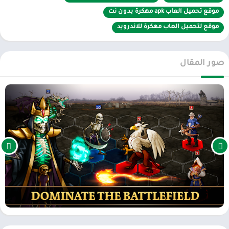
الأبراج المحصنة الشاسعة من القوة والسحر والعب ضد التنانين السوداء
موقع تحميل العاب apk مهكرة بدون نت
الأسطورية القوية والمينوتور. كسب مصاصي الدماء والمستذئبين
موقع لتحميل العاب مهكرة للاندرويد
المتعطشين للدماء وبناء فيلق من الموتى من Necropolis ، حشد من أمراء
الحرب.
أكثر من 50+ بطل لجمع بما في ذلك الوحدات الأسطورية الأسطورية
صور المقال
يتوفر أكثر من 50 بطلًا ملحميًا ووحوشًا سحرية في مجموعتك! قم بترقية
وتحسين قوتهم ومهاراتهم الخاصة. جمع أكبر عدد ممكن!
الأحداث الأسبوعية
استكشف جميع الأحداث واجمع أكبر عدد ممكن من المكافآت!
هل تريد أن تلعب لعبة محمولة مثل أبطال القوة والسحر؟ اربح كل معركة
ألعاب تعتمد على الدور؟ جرب Heroes and Magic Necropolis: Story of
Lich. حان الوقت لبدء مغامرة لعب الأدوار الرائعة! عدوك هو أحد
المخلوقات العظيمة في عالم الخيال مثل التنين العظيم أو الساحر أو من
الجنس البشري في القلعة الشجاع. لعبة الأبطال والسحر الإستراتيجية
القائمة على الأدوار في انتظارك!
الان عبر موقعنا PlaYalandroiD متجر بلاي ، android store يمكنكم تحميل
العاب مهكرة ، تطبيقات اندرويد بريميوم ، مجاناً يتم مراجعة الألعاب