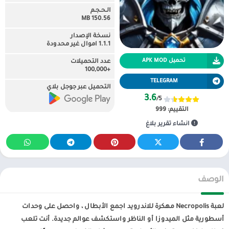
الـحـجـم
150.56 MB
نسخة الإصدار
1.1.1 اموال غير محدودة
تحميل APK MOD
عدد التحميلات
+100,000
TELEGRAM
التحميل عبر جوجل بلاي
3.6
/5
التقييم:
999
انشاء تقرير بلاغ
الوصف
لعبة Necropolis مهكرة للاندرويد اجمع الأبطال ، واحصل على وحدات
أسطورية مثل الميدوزا أو الناظر واستكشف عوالم جديدة. أنت تلعب