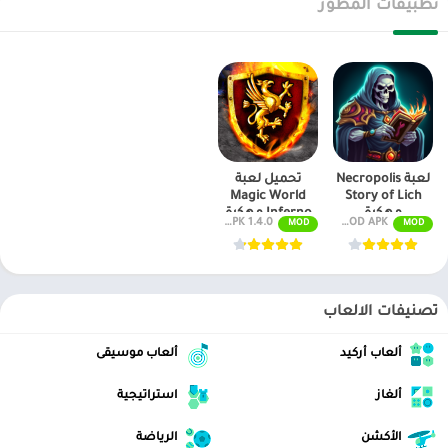
تطبيقات المطور
لعبة Necropolis
تحميل لعبة
Magic World
Story of Lich
مهكرة
Inferno مهكرة
v1.1.0 MOD APK (أموال غير محدودة)
1.4.0 MOD APK (أموال غير محدودة)
MOD
MOD
تصنيفات الالعاب
ألعاب أركيد
ألعاب موسيقى
ألغاز
استراتيجية
الأكشن
الرياضة