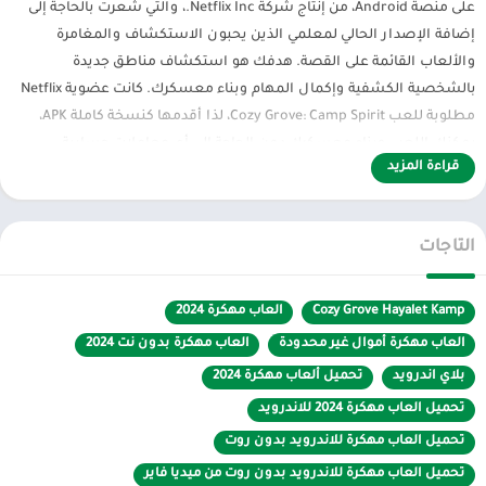
على منصة Android، من إنتاج شركة Netflix Inc.، والتي شعرت بالحاجة إلى
إضافة الإصدار الحالي لمعلمي الذين يحبون الاستكشاف والمغامرة
والألعاب القائمة على القصة. هدفك هو استكشاف مناطق جديدة
بالشخصية الكشفية وإكمال المهام وبناء معسكرك. كانت عضوية Netflix
مطلوبة للعب Cozy Grove: Camp Spirit، لذا أقدمها كنسخة كاملة APK،
يمكنك اللعب وبناء معسكرك دون الحاجة إلى أي معاملات حسابية.
قراءة المزيد
الأصدقاء الذين يمكنك التفاعل معهم، وعشرات المواد، والخرائط
المختلفة، والمزيد في انتظارك. في الإصدار 3.1.0 من Cozy Grove Ghost
Camp، تم تصحيح الأخطاء وزيادة عدد الأجهزة المدعومة. الرسومات ثنائية
التاجات
الأبعاد وجودة الصوت جيدة. يمكن توفير عناصر التحكم بإصبعين. تم تنزيل
Cozy Grove Ghost Camp أكثر من 4000 مرة في
متجر Play
. وهي إحدى
الألعاب التي تنتقل إلى الأجهزة المحمولة عبر STEAM.
Cozy Grove Hayalet Kamp
العاب مهكرة 2024
العاب مهكرة أموال غير محدودة
العاب مهكرة بدون نت 2024
الان عبر موقعنا PlaYalandroiD متجر بلاي ، android store يمكنكم تحميل
بلاي اندرويد
تحميل ألعاب مهكرة 2024
العاب مهكرة ، تطبيقات اندرويد بريميوم ، مجاناً يتم مراجعة الألعاب
والبرامج وتحديثات مستمرة اول بأول على، متجر العاب مهكرة.
تحميل العاب مهكرة 2024 للاندرويد
تحميل العاب مهكرة للاندرويد بدون روت
تحميل العاب مهكرة للاندرويد بدون روت من ميديا فاير