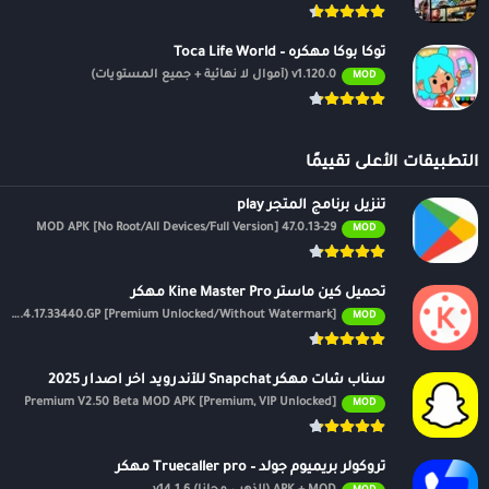
توكا بوكا مهكره – Toca Life World
v1.120.0 (أموال لا نهائية + جميع المستويات)
MOD
التطبيقات الأعلى تقييمًا
تنزيل برنامج المتجر play
47.0.13-29 MOD APK [No Root/All Devices/Full Version]
MOD
تحميل كين ماستر Kine Master Pro مهكر
APK v7.4.17.33440.GP [Premium Unlocked/Without Watermark]
MOD
سناب شات مهكر Snapchat للأندرويد اخر اصدار 2025
Premium V2.50 Beta MOD APK [Premium, VIP Unlocked]
MOD
تروكولر بريميوم جولد – Truecaller pro مهكر