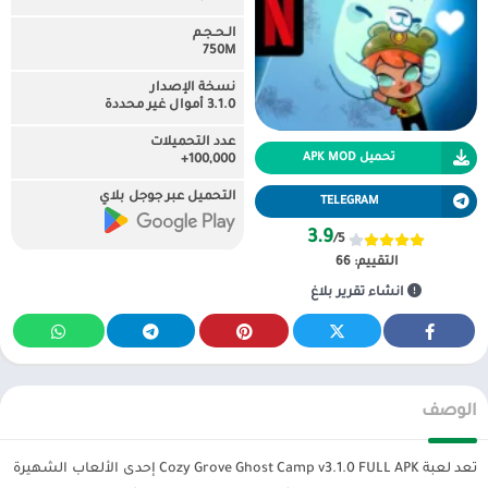
الـحـجـم
750M
نسخة الإصدار
3.1.0 أموال غير محددة
عدد التحميلات
تحميل APK MOD
100,000+
التحميل عبر جوجل بلاي
TELEGRAM
3.9
/5
التقييم:
66
انشاء تقرير بلاغ
الوصف
تعد لعبة Cozy Grove Ghost Camp v3.1.0 FULL APK إحدى الألعاب الشهيرة