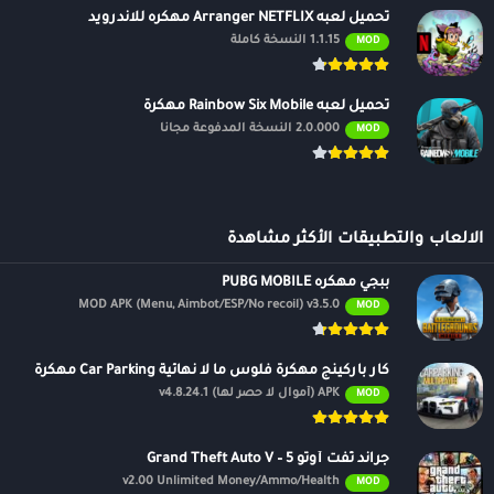
تحميل لعبه Arranger NETFLIX مهكره للاندرويد
1.1.15 النسخة كاملة
MOD
تحميل لعبه Rainbow Six Mobile مهكرة
2.0.000 النسخة المدفوعة مجانًا
MOD
الالعاب والتطبيقات الأكثر مشاهدة
ببجي مهكره PUBG MOBILE
MOD APK (Menu, Aimbot/ESP/No recoil) v3.5.0
MOD
كار باركينج مهكرة فلوس ما لا نهائية Car Parking مهكرة
APK (أموال لا حصر لها) v4.8.24.1
MOD
جراند ثفت أوتو 5 – Grand Theft Auto V
v2.00 Unlimited Money/Ammo/Health
MOD