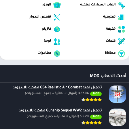
العاب السيارات مهكرة
الورق
تعليمية
تقمص الادوار
خفيفة
كازينو
كلمات
لوحة
محاكاة
مغامرات
أحدث الالعاب MOD
تحميل لعبه GS4 Realistic Air Combat مهكره للاندرويد
3.57.04 (أموال لا نهائية + جميع المستويات)
MOD
تحميل لعبه Gunship Sequel WW2 مهكره للاندرويد
5.5.20 (أموال لا نهائية + جميع المستويات)
MOD