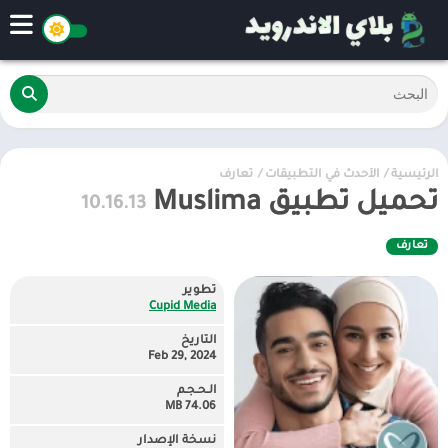
الرئيسية
/
الأحدث في التطبيقات
/
تعارف
تحميل تطبيق Muslima
10.16.13
تعارف
تطوير
Cupid Media
التاريخ
Feb 29, 2024
الـحـجـم
74.06 MB
نسخة الإصدار