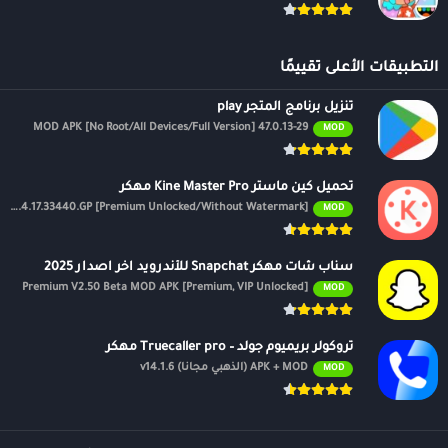
التطبيقات الأعلى تقييمًا
تنزيل برنامج المتجر play
47.0.13-29 MOD APK [No Root/All Devices/Full Version]
MOD
تحميل كين ماستر Kine Master Pro مهكر
APK v7.4.17.33440.GP [Premium Unlocked/Without Watermark]
MOD
سناب شات مهكر Snapchat للأندرويد اخر اصدار 2025
Premium V2.50 Beta MOD APK [Premium, VIP Unlocked]
MOD
تروكولر بريميوم جولد – Truecaller pro مهكر
APK + MOD (الذهبي مجانًا) v14.1.6
MOD