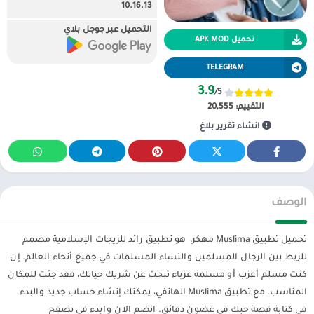
10.16.13
التحميل عبر جوجل بلاي
تحميل APK MOD
TELEGRAM
3.9
/5
التقييم:
20,555
انشاء تقرير بلاغ
الوصف
تحميل تطبيق Muslima مهكر، هو تطبيق رائد للزيجات الإسلامية مصمم
للربط بين الرجال المسلمين والنساء المسلمات في جميع أنحاء العالم. إن
كنت مسلم أعزب أو مسلمة عزباء تبحث عن شريك حياتك، فقد جئت للمكان
المناسب. مع تطبيق Muslima الهاتفي، يمكنك إنشاء حساب جديد والبدء
في كتابة قصة حبك في غضون دقائق. انضم الآن وابدء في تصفح