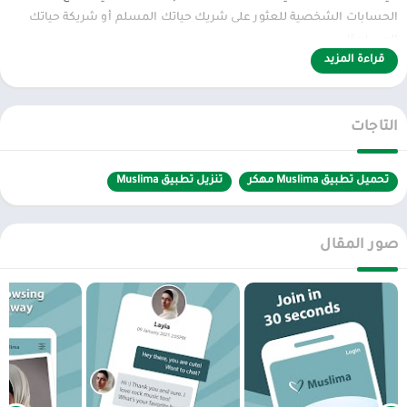
الحسابات الشخصية للعثور على شريك حياتك المسلم أو شريكة حياتك
المسلمة!
قراءة المزيد
بعد تحميل التطبيق، يتيح لك تطبيق Muslima:
تسجيل الدخول لحسابك أو إنشاء حساب على
Muslima
في أي وقت وأي
التاجات
مكان
تحميل تطبيق Muslima مهكر
تنزيل تطبيق Muslima
إنشاء وتعديل وتحديث حسابك الشخصي في أي وقت وأي مكان
رفع صور جديدة جميلة
صور المقال
البحث عن شركاء في قاعدة بياناتنا والمكونة من عزّاب وعازبات مسلمين من
جميع أنحاء العالم
التواصل عن طريق خواص الرسائل المتقدمة لدينا
استلام الإشعارات فوريًا
ترقية عضويتك.