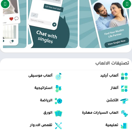
بأكثر من ٧,٥٠٠,٠٠٠ عضو وعضوة، Muslima هو المكان المثالي للعثور على
شريك أو شريكة حياتك عبر الإنترنت. Muslima هو جزء من شبكة Cupid
Media ذات التاريخ الطويل، والتي تدير أكثر من ٣٠ موقع وتطبيق مواعدة
متخصص. بالتزامنا بالربط بين العزّاب والعازبات المسلمين محليًا وفي
جميع أنحاء العالم، نحن نوفر لك بيئة سهلة وآمنة مصممة لمساعدتك على
مقابلة الشريك أو الشريكة المثاليين!.
الان عبر موقعنا PlaYalandroiD متجر بلاي الاندرويد ، android store يمكنكم
تحميل العاب مهكرة ، تطبيقات اندرويد بريميوم ، مجاناً يتم مراجعة الألعاب
تصنيفات الالعاب
والبرامج وتحديثات مستمرة اول بأول.
ألعاب أركيد
ألعاب موسيقى
ألغاز
استراتيجية
الأكشن
الرياضة
العاب السيارات مهكرة
الورق
تعليمية
تقمص الادوار