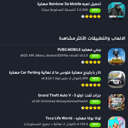
تحميل لعبه Rainbow Six Mobile مهكرة
2.0.000 النسخة المدفوعة مجانًا
MOD
الالعاب والتطبيقات الأكثر مشاهدة
ببجي مهكره PUBG MOBILE
MOD APK (Menu, Aimbot/ESP/No recoil) v3.5.0
MOD
كار باركينج مهكرة فلوس ما لا نهائية Car Parking مهكرة
APK (أموال لا حصر لها) v4.8.24.1
MOD
جراند ثفت أوتو 5 – Grand Theft Auto V
v2.00 Unlimited Money/Ammo/Health
MOD
توكا بوكا مهكره – Toca Life World
v1.120.0 (أموال لا نهائية + جميع المستويات)
MOD