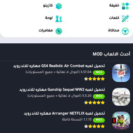
خفيفة
كازينو
كلمات
لوحة
محاكاة
مغامرات
أحدث الالعاب MOD
تحميل لعبه GS4 Realistic Air Combat مهكره للاندرويد
3.57.04 (أموال لا نهائية + جميع المستويات)
MOD
تحميل لعبه Gunship Sequel WW2 مهكره للاندرويد
5.5.20 (أموال لا نهائية + جميع المستويات)
MOD
تحميل لعبه Arranger NETFLIX مهكره للاندرويد
1.1.15 النسخة كاملة
MOD