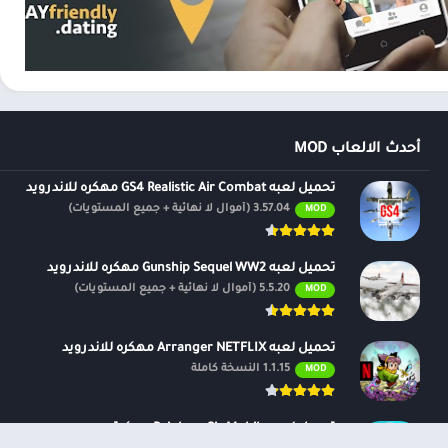
 ، والحيوانات الأليفة ، وما إلى ذلك ، يتم تمييز الأشياء المتطابقة
ب المزيد من الاهتمام ???? -شارك في استطلاعات رأي مثيرة تتعلق بالحب
أحدث الالعاب MOD
تحميل لعبه GS4 Realistic Air Combat مهكره للاندرويد
3.57.04 (أموال لا نهائية + جميع المستويات)
MOD
تحميل لعبه Gunship Sequel WW2 مهكره للاندرويد
5.5.20 (أموال لا نهائية + جميع المستويات)
MOD
تحميل لعبه Arranger NETFLIX مهكره للاندرويد
1.1.15 النسخة كاملة
MOD
تحميل لعبه Rainbow Six Mobile مهكرة