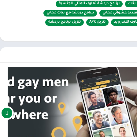
بنات
برنامج دردشة تعارف للمثلي الجنسية
فيديو عشوائي مجاني
برنامج دردشة مع بنات مجاني
رف للاندرويد
تنزيل APK
تنزيل برنامج دردشة
أسبوع الماضي)
ة للرسائل (مقروءة / غير مقروءة)