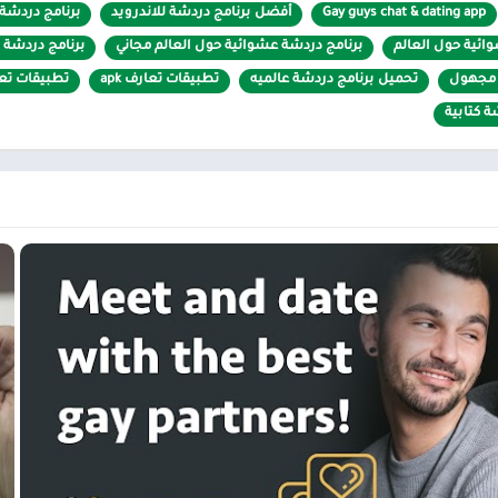
لوية. نوصيك بالتحقق من حسابك (مجاني) بعد تثبيت التطبيق مباشرة
Gay guys chat & dating app
أفضل برنامج دردشة للاندرويد
برنامج دردشة 
طعام ومشروب
غيير ترتيب الصور
ائية حول العالم
برنامج دردشة عشوائية حول العالم مجاني
برنامج دردشة 
كتب مصورة
 مجهول
تحميل برنامج دردشة عالميه
تطبيقات تعارف apk
تطبيقات تعا
لجنس بالقرب منك (الموقع الجغرافي) مع خيار تحديد مسافة البحث
ة كتابية
بمعايير مهمة مثل: الصورة ، التعليم العالي ، مع / بدون أطفال
بحث لرؤية المستخدمين المثليين النشطين فقط (أولئك الذين سجلوا الدخول ال
حث لرؤية مستخدمي المثليين عبر الإنترنت فقط (أولئك المتصلين الآن)
خدمين المثليين الآخرين ???? لإظهار تعاطفك معهم
الرسائل الواردة بنقرة واحدة ، لقطع الرسائل غير ذات الصلة
استخدام تشبه
برامج المراسلة
المشهورة بالابتسامات ❤ ???? ????. حالات واضح
المثليين إلى قائمة المفضلة ⭐ ، للعثور عليهم بسهولة لاحقًا
ب مجانية (“خطوط الالتقاط”) من قائمة العبارات المضحكة والأصلية