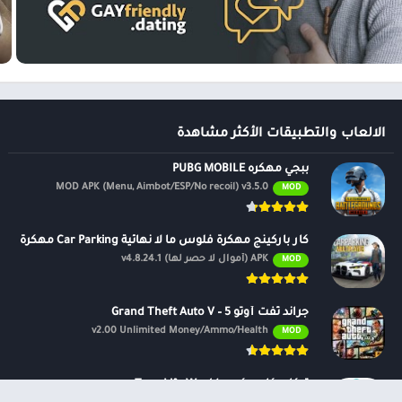
امعة يمكنك إرسالها لجذب الانتباه وبدء المحادثة ???? ???? ???? ???? ????
ية بما في ذلك العادات ، والهوايات ، ونوع النظام الغذائي (للنباتيين) ، والشخصية
مكن من رؤية العناصر المشتركة بينكما والدردشة حولها.
ي إلى أعلى نتائج البحث ⬆️ ، وقم بتمييزه بالرسوم المتحركة ولون الخلفية لجذ
الالعاب والتطبيقات الأكثر مشاهدة
ن شركاء مثليين يشاركونك قيمك.
ببجي مهكره PUBG MOBILE
MOD APK (Menu, Aimbot/ESP/No recoil) v3.5.0
MOD
كار باركينج مهكرة فلوس ما لا نهائية Car Parking مهكرة
APK (أموال لا حصر لها) v4.8.24.1
MOD
جراند ثفت أوتو 5 – Grand Theft Auto V
v2.00 Unlimited Money/Ammo/Health
MOD
توكا بوكا مهكره – Toca Life World