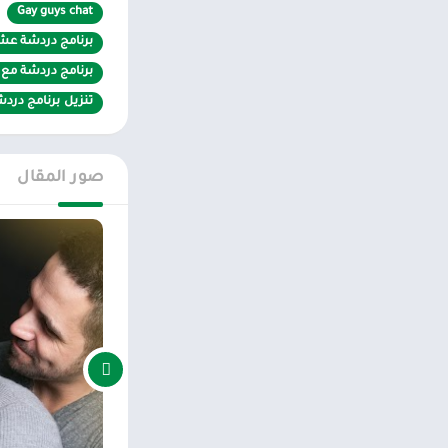
والحصول على الأو
Gay guys chat
– قم بتحميل ما يصل إلى 30 صورة بدقة عالية وت
برنامج دردشة عشو
برنامج دردشة مع
– ابحث عن مثلي ا
تنزيل برنامج دردش
ابحث بنقرة واحدة 
– “لعبة Like or Not” – مطابقة سريعة بالصور. تحقق من صورة أعضائنا المثليين ، انقر فوق أعجبني أم لا – سيتم إخطار كلا الجانبين في حالة التعاطف المتبادل
صور المقال
– تصفية نتائج ال
– تصفية نتائج الب
– “أعجبني” المست
– الإعداد في فلتر 
– دردشة سهلة ال
– أضف المستخدمين 
– أرسل رسائل ترحي