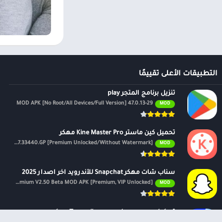
– هدايا افتراضية ل
– ملامح مفصلة للغا
بالألوان ، حتى تت
– ارتد ملفك الشخص
التطبيقات الأعلى تقييمًا
والعلاقة وابحث ع
تنزيل برنامج المتجر play
47.0.13-29 MOD APK [No Root/All Devices/Full Version]
MOD
تحميل كين ماستر Kine Master Pro مهكر
APK v7.4.17.33440.GP [Premium Unlocked/Without Watermark]
MOD
سناب شات مهكر Snapchat للأندرويد اخر اصدار 2025
Premium V2.50 Beta MOD APK [Premium, VIP Unlocked]
MOD
تروكولر بريميوم جولد – Truecaller pro مهكر