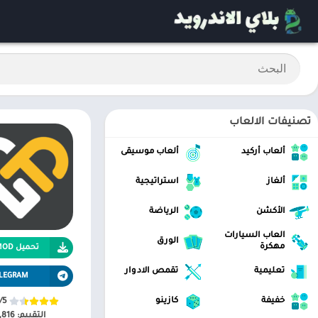
تصنيفات الالعاب
ألعاب أركيد
ألعاب موسيقى
ألغاز
استراتيجية
الأكشن
الرياضة
العاب السيارات
الورق
مهكرة
تحميل APK MOD
تعليمية
تقمص الادوار
LEGRAM
خفيفة
كازينو
/5
التقييم:
,816