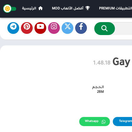
يقات PREMIUM
أفضل الألعاب MOD
الرئيسية
1.48.18
الـحـجـم
28M
Whatsapp
Telegram