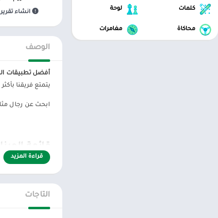
كلمات
لوحة
انشاء تقرير 
محاكاة
مغامرات
الوصف
أفضل تطبيقات الت
يتمتع فريقنا بأكثر من 10 سنوات من الخبرة في تطوير مواقع المواعدة وحاولنا الجمع بين أهم الميزات دون زيادة التحميل. إذا كنت تريد الت
ابحث عن رجال مثلي
قائمة الميزات لت
قراءة المزيد
– التسجيل الفوري
التاجات