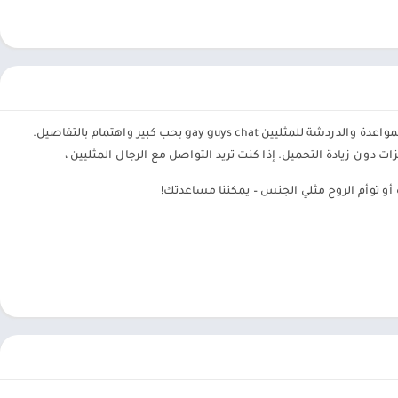
تم تطوير تطبيق المواعدة والدردشة للمثليين gay guys chat بحب كبير واهتمام بالتفاصيل.
 أو توأم الروح مثلي الجنس – يمكننا مساعدتك!
ت الاجتماعية ورقم الهاتف. يتم تمييز الملفات الشخصية التي تم التحقق منها بشارة خاصة