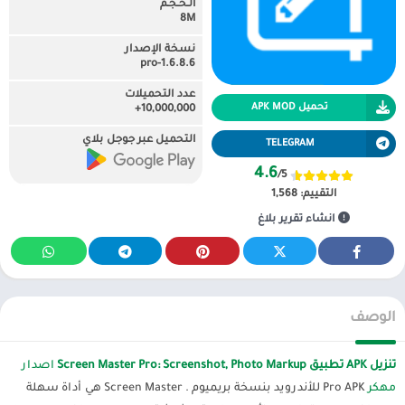
الـحـجـم
8M
نسخة الإصدار
1.6.8.6-pro
عدد التحميلات
تحميل APK MOD
10,000,000+
التحميل عبر جوجل بلاي
TELEGRAM
4.6
/5
التقييم:
1,568
انشاء تقرير بلاغ
الوصف
تنزيل APK تطبيق Screen Master Pro: Screenshot, Photo Markup
اصدار
مهكر
Pro APK للأندرويد بنسخة بريميوم . Screen Master هي أداة سهلة