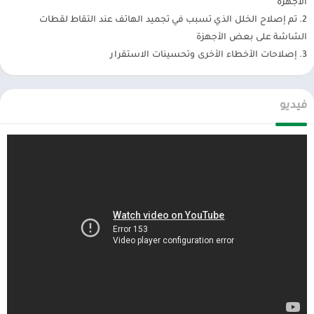
الأجهزة
2. تم إصلاح الخلل الذي تسبب في تجميد الهاتف عند التقاط لقطات
– التقاط الويب: إن أبسط طريقة لالتقاط لقطة شاشة للصفحة كاملة من
الشاشة على بعض الأجهزة
صفحة الويب الخاصة بك ، ما عليك سوى مشاركة عنوان url في Screen
3. إصلاحات الأخطاء الأخرى وتحسينات الاستقرار
Master
– لقطة شاشة طويلة: دعم وظيفة التقاط الشاشة الطويلة لالتقاط
الشاشة بأكملها بسهولة
فيديو
ترميز الصور:
– قص وتدوير الصورة: يمكن تقطيعها إلى مستطيل ، دائري ، نجمة ، مثلث
وغيرها من الأشكال
– معلومات مفتاح Spotlight: تسليط الضوء على شيء مع Spotlight
– طمس الصورة: بكسل الصورة لتغطية المناطق التي لا تريد أن تظهر
– تكبير الصورة: تكبير القسم الذي حددته مع العدسة