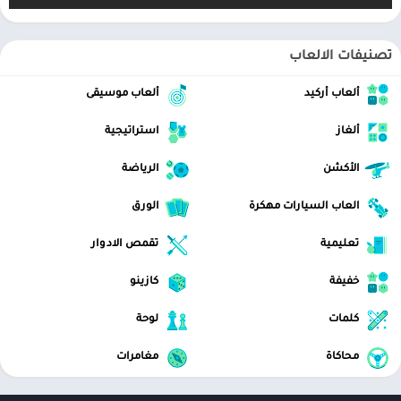
– إضافة ملصق رموز تعبيرية: اجعل صورك تبدو حيوية ومثيرة للاهتمام
– إضافة نص على الصورة: يمكن تخصيص لون النص والخلفية والظل
تصنيفات الالعاب
والسكتة الدماغية والأسلوب والحجم وأكثر من ذلك
ألعاب أركيد
ألعاب موسيقى
– صورة توضيحية ، جميع الأدوات التي تحتاجها: السهم ، المستقيم ، الدائرة ،
القلم
ألغاز
استراتيجية
– يمكن تعليق الصورة الكبيرة مباشرةً ولا يلزم اقتصاصها أولاً
الأكشن
الرياضة
– ليس فقط لقطات الشاشة ولكن يتم دعم جميع الصور ، يمكنك استيراد
العاب السيارات مهكرة
الورق
صورة من المعرض ، وحفظ HD ومشاركتها مع أصدقائك
تعليمية
تقمص الادوار
خفيفة
كازينو
خياطة الصور:
كلمات
لوحة
التعرف تلقائيًا على صور متعددة ودمجها في لقطة شاشة طويلة ، يمكن
دمجها أفقيًا وعموديًا.
محاكاة
مغامرات