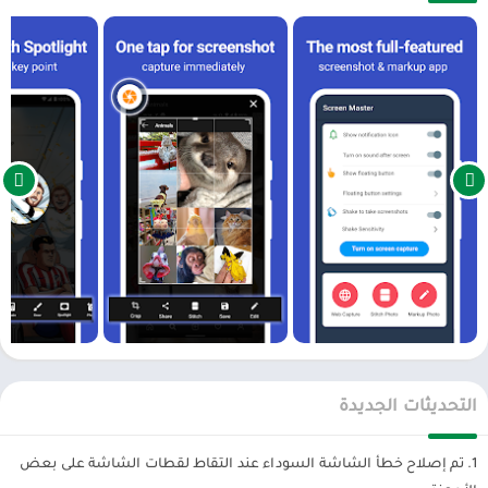
4. صفحة ويب التقاط كله ، حفظ بسرعة صفحة الويب كصورة
5. دعم حفظ لقطات لبطاقة SD الخارجية
6. دعم Android 7.0 اختصارات وميزات QuickTile
7. دعم لقطة شاشة طويلة وخياطة الصور
الميزات الرئيسية:
خذ لقطات من الشاشة:
يوفر Screen Master مجموعة متنوعة من الميزات لالتقاط لقطة شاشة
– الزر العائم: زر بسيط يتم عرضه أعلى كل شيء ، بنقرة واحدة فقط لالتقاط
التحديثات الجديدة
لقطة شاشة
1. تم إصلاح خطأ الشاشة السوداء عند التقاط لقطات الشاشة على بعض
– اهتزاز الجهاز: هز جهازك لالتقاط لقطة شاشة