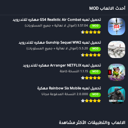
يوجد هنا في متجر بلاي الاندرويد أفضل تطبيقات اندرويد مهكرة على
أحدث الالعاب MOD
الاطلاق يمكنك تنزيل APK مباشرة . البرامج تأتي بنسخة Pro معدلة بنسخة
تحميل لعبه GS4 Realistic Air Combat مهكره للاندرويد
بريميوم Premium أو برو مفتوح كليا وبأخر اصدار .
3.57.04 (أموال لا نهائية + جميع المستويات)
MOD
تحميل لعبه Gunship Sequel WW2 مهكره للاندرويد
5.5.20 (أموال لا نهائية + جميع المستويات)
MOD
تحميل لعبه Arranger NETFLIX مهكره للاندرويد
1.1.15 النسخة كاملة
MOD
تحميل لعبه Rainbow Six Mobile مهكرة
2.0.000 النسخة المدفوعة مجانًا
MOD
الالعاب والتطبيقات الأكثر مشاهدة