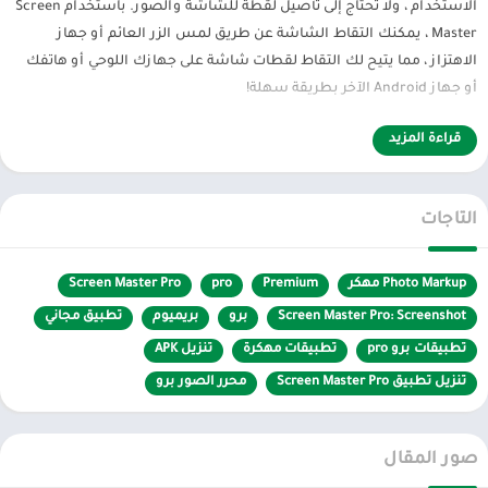
الاستخدام ، ولا تحتاج إلى تأصيل لقطة للشاشة والصور. باستخدام Screen
Master ، يمكنك التقاط الشاشة عن طريق لمس الزر العائم أو جهاز
الاهتزاز ، مما يتيح لك التقاط لقطات شاشة على جهازك اللوحي أو هاتفك
أو جهاز Android الآخر بطريقة سهلة!
قراءة المزيد
يوفر Screen Master أيضًا مجموعة متنوعة من ميزات التعليقات التوضيحية
مثل اقتصاص ، إضافة نص ، صورة منقطة ، سهم رسم ، مستطيل ، دائرة
التاجات
وأكثر من ذلك. يتيح لك بسهولة تعديل وترميز لقطات الشاشة ومشاركتها
بسرعة مع أصدقائك!
Photo Markup مهكر
Premium
pro
Screen Master Pro
Screen Master Pro: Screenshot
برو
بريميوم
تطبيق مجاني
المزايا:
تطبيقات برو pro
تطبيقات مهكرة
تنزيل APK
تنزيل تطبيق Screen Master Pro
محرر الصور برو
1. لا تأصيل المطلوبة ، لا قيود على الاستخدام
2. لقطة شاشة عالية الجودة ، تم حفظها دون أي خسارة ، ودعم تنسيق PNG
صور المقال
3. مجموعة متنوعة من ميزات التعليقات التوضيحية للصورة