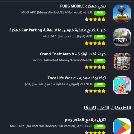
ببجي مهكره PUBG MOBILE
MOD APK (Menu, Aimbot/ESP/No recoil) v3.5.0
MOD
كار باركينج مهكرة فلوس ما لا نهائية Car Parking مهكرة
APK (أموال لا حصر لها) v4.8.24.1
MOD
جراند ثفت أوتو 5 – Grand Theft Auto V
v2.00 Unlimited Money/Ammo/Health
MOD
توكا بوكا مهكره – Toca Life World
v1.120.0 (أموال لا نهائية + جميع المستويات)
MOD
التطبيقات الأعلى تقييمًا
تنزيل برنامج المتجر play
47.0.13-29 MOD APK [No Root/All Devices/Full Version]
MOD