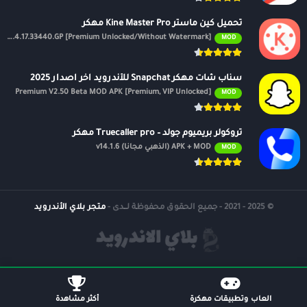
تحميل كين ماستر Kine Master Pro مهكر
APK v7.4.17.33440.GP [Premium Unlocked/Without Watermark]
MOD
سناب شات مهكر Snapchat للأندرويد اخر اصدار 2025
Premium V2.50 Beta MOD APK [Premium, VIP Unlocked]
MOD
تروكولر بريميوم جولد – Truecaller pro مهكر
APK + MOD (الذهبي مجانًا) v14.1.6
MOD
© 2025 - 2021 - جميع الحقوق محفوظة لــدى -
متجر بلاي الأندرويد
العاب وتطبيقات مهكرة
أكثر مشاهدة